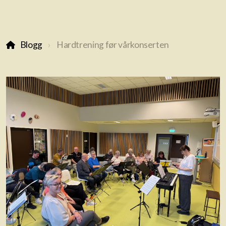
Blogg
Hardtrening før vårkonserten