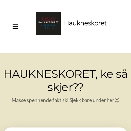
Haukneskoret
Vil du synge med oss?
HAUKNESKORET, ke så
skjer??
Styret
Masse spennende faktisk! Sjekk bare under her😉
Musikkutvalget
PR-komité